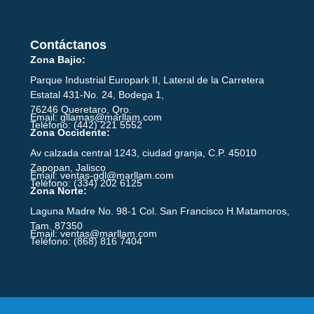
Contáctanos
Zona Bajio:
Parque Industrial Europark II, Lateral de la Carretera
Estatal 431-No. 24, Bodega 1,
76246 Queretaro, Qro.
Email: gllamas@marllam.com
Teléfono: (442) 221 5552
Zona Occidente:
Av calzada central 1243, ciudad granja, C.P. 45010
Zapopan, Jalisco
Email: ventas-gdl@marllam.com
Teléfono: (334) 202 6125
Zona Norte:
Laguna Madre No. 98-1 Col. San Francisco H.Matamoros,
Tam. 87350
Email: ventas@marllam.com
Teléfono: (868) 816 7404