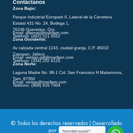
Contáctanos
Zona Bajio:
Parque Industrial Europark II, Lateral de la Carretera
Estatal 431-No. 24, Bodega 1,
76246 Queretaro, Qro.
Email: gllamas@marllam.com
Teléfono: (442) 221 5552
Zona Occidente:
Av calzada central 1243, ciudad granja, C.P. 45010
Zapopan, Jalisco
Email: ventas-gdl@marllam.com
Teléfono: (334) 202 6125
Zona Norte:
Laguna Madre No. 98-1 Col. San Francisco H.Matamoros,
Tam. 87350
Email: ventas@marllam.com
Teléfono: (868) 816 7404
© Todos los derechos reservados | Desarrollado
por
HopperCat
Necesitas ayuda?