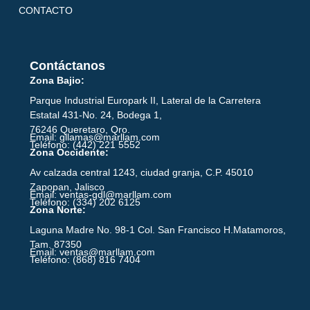
CONTACTO
Contáctanos
Zona Bajio:
Parque Industrial Europark II, Lateral de la Carretera
Estatal 431-No. 24, Bodega 1,
76246 Queretaro, Qro.
Email: gllamas@marllam.com
Teléfono: (442) 221 5552
Zona Occidente:
Av calzada central 1243, ciudad granja, C.P. 45010
Zapopan, Jalisco
Email: ventas-gdl@marllam.com
Teléfono: (334) 202 6125
Zona Norte:
Laguna Madre No. 98-1 Col. San Francisco H.Matamoros,
Tam. 87350
Email: ventas@marllam.com
Teléfono: (868) 816 7404