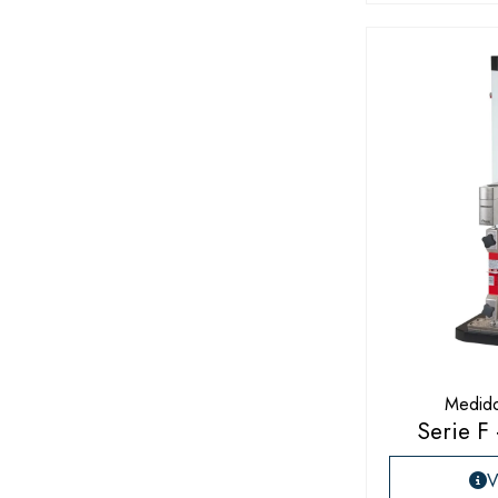
Medido
Serie F
V