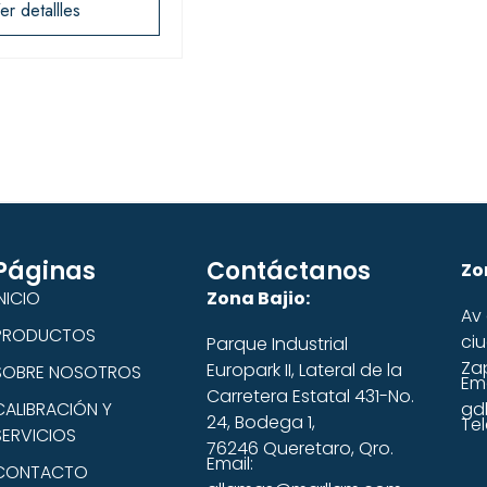
er detallles
Páginas
Contáctanos
Zo
NICIO
Zona Bajio:
Av 
PRODUCTOS
ciu
Parque Industrial
Za
Europark II, Lateral de la
SOBRE NOSOTROS
Ema
Carretera Estatal 431-No.
CALIBRACIÓN Y
gd
24, Bodega 1,
Tel
SERVICIOS
76246 Queretaro, Qro.
Email:
CONTACTO