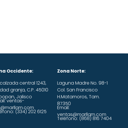
na Occidente:
Zona Norte:
calzada central 1243,
Laguna Madre No. 98-1
dad granja, C.P. 45010
Col. San Francisco
popan, Jalisco
H.Matamoros, Tam.
il: ventas-
87350
l@marllam.com
Email:
éfono: (334) 202 6125
ventas@marllam.com
Teléfono: (868) 816 7404