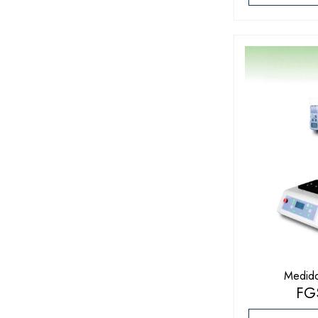
Medido
FG