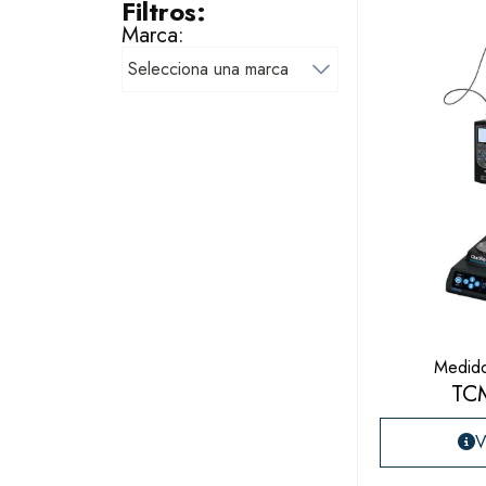
Filtros:
Marca:
Medido
TC
V