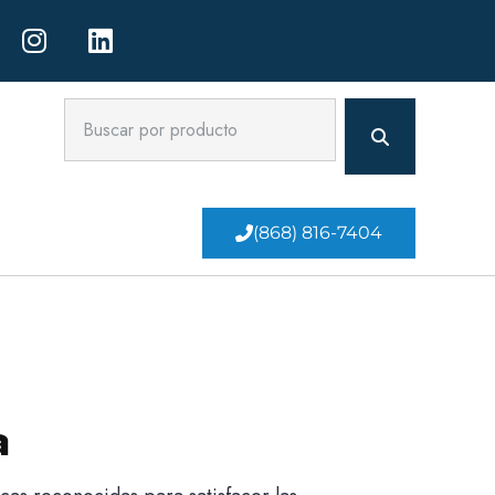
(868) 816-7404
a