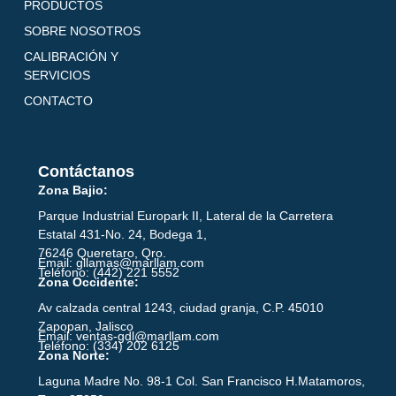
PRODUCTOS
SOBRE NOSOTROS
CALIBRACIÓN Y
SERVICIOS
CONTACTO
Contáctanos
Zona Bajio:
Parque Industrial Europark II, Lateral de la Carretera
Estatal 431-No. 24, Bodega 1,
76246 Queretaro, Qro.
Email: gllamas@marllam.com
Teléfono: (442) 221 5552
Zona Occidente:
Av calzada central 1243, ciudad granja, C.P. 45010
Zapopan, Jalisco
Email: ventas-gdl@marllam.com
Teléfono: (334) 202 6125
Zona Norte:
Laguna Madre No. 98-1 Col. San Francisco H.Matamoros,